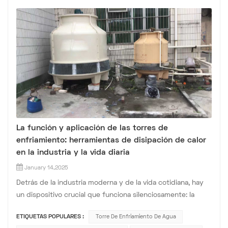
La función y aplicación de las torres de
enfriamiento: herramientas de disipación de calor
en la industria y la vida diaria
January 14,2025
Detrás de la industria moderna y de la vida cotidiana, hay
un dispositivo crucial que funciona silenciosamente: la
torre de enfriamiento. Aunque no suele aparecer ante la
ETIQUETAS POPULARES :
Torre De Enfriamiento De Agua
gente, desempeña un papel indispensable en muchos