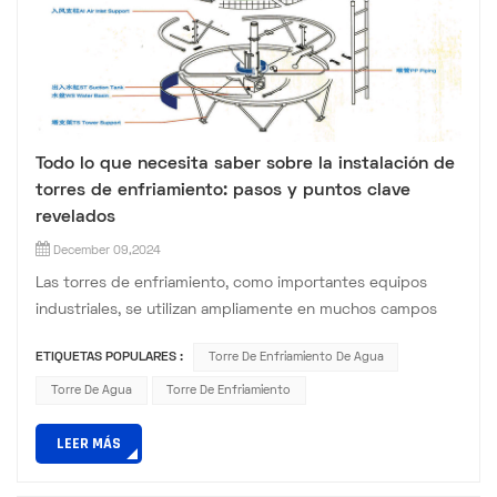
Todo lo que necesita saber sobre la instalación de
torres de enfriamiento: pasos y puntos clave
revelados
December 09,2024
Las torres de enfriamiento, como importantes equipos
industriales, se utilizan ampliamente en muchos campos
como la ingeniería química, la energía eléctrica, la
ETIQUETAS POPULARES :
Torre De Enfriamiento De Agua
refrigeración, etc. La correcta instalación de las torres de
enfriamiento juega un papel crucial para garantizar su
Torre De Agua
Torre De Enfriamiento
rendimiento y vida útil. En esta publicación de blog,
LEER MÁS
detallaremos los pasos de instalación y los puntos clave de
las torre...