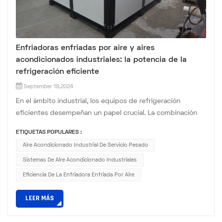
Enfriadoras enfriadas por aire y aires
acondicionados industriales: la potencia de la
refrigeración eficiente
September 18,2024
En el ámbito industrial, los equipos de refrigeración
eficientes desempeñan un papel crucial. La combinación
de enfriadores enfriados por aire y acondicionadores de
ETIQUETAS POPULARES :
aire industriales es sin duda una estrella brillante en este
Aire Acondicionado Industrial De Servicio Pesado
escenario. El enfriador enfriado por aire se destaca entre
Sistemas De Aire Acondicionado Industriales
varios dispositivos de enfriamiento por su exclusivo
método de disipación de calor enfriado por aire. No
Eficiencia De La Enfriadora Enfriada Por Aire
requiere u...
LEER MÁS