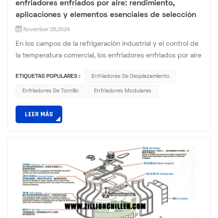
enfriadores enfriados por aire: rendimiento,
aplicaciones y elementos esenciales de selección
November 28,2024
En los campos de la refrigeración industrial y el control de
la temperatura comercial, los enfriadores enfriados por aire
desempeñan un papel crucial. Con ventajas únicas de
ETIQUETAS POPULARES :
Enfriadores De Desplazamiento
disipación de calor y características de instalación
flexibles, son adecuados para una variedad de condiciones
Enfriadores De Tornillo
Enfriadores Modulares
de trabajo. Hoy, profundicemos en los tipos de enfriadores
LEER MÁS
enfriados por aire para ayudarlo a comprender las difere...