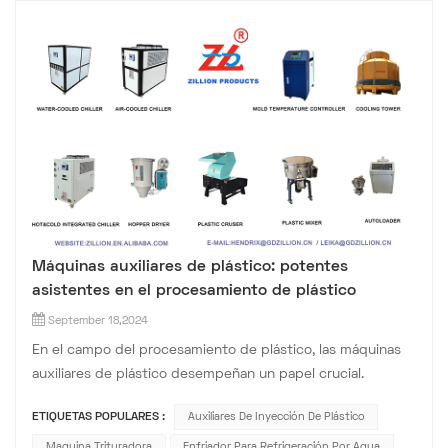
Máquinas auxiliares de plástico: potentes
asistentes en el procesamiento de plástico
September 18,2024
En el campo del procesamiento de plástico, las máquinas
auxiliares de plástico desempeñan un papel crucial.
Trabajan en conjunto con equipos principales de plástico
ETIQUETAS POPULARES :
Auxiliares De Inyección De Plástico
para completar el proceso de producción de productos
plásticos. Entonces, ¿cuáles son las máquinas auxiliares de
Maquina Trituradora
Enfriador Para Refrigeración Por Agua