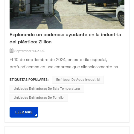
Explorando un poderoso ayudante en la industria
del plástico: Zillion
September 10,2024
El 10 de septiembre de 2024, en este día especial,
profundicemos en una empresa que silenciosamente ha
estado haciendo contribuciones notables en la industria
ETIQUETAS POPULARES :
Enfriador De Agua Industrial
del plástico: Zillion. El viaje de Zillion comenzó en 1990 con
la visión de proporcionar equipos auxiliares de primer nivel
Unidades Enfriadoras De Baja Temperatura
para la industria del plástico. En sus inicios, la empresa se
Unidades Enfriadoras De Tornillo
centró en construir una base sólida de experiencia en m...
LEER MÁS