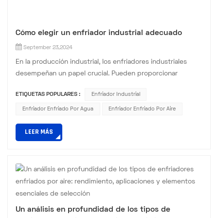
Cómo elegir un enfriador industrial adecuado
September 23,2024
En la producción industrial, los enfriadores industriales
desempeñan un papel crucial. Pueden proporcionar
refrigeración estable para diversos equipos y procesos
ETIQUETAS POPULARES :
Enfriador Industrial
para garantizar una producción eficiente. Sin embargo,
ante las numerosas marcas y modelos de enfriadoras
Enfriador Enfriado Por Agua
Enfriador Enfriado Por Aire
industriales que existen en el mercado, ¿cómo podemos
LEER MÁS
elegir una adecuada? Hoy, analicemos este tema. yo.
Aclarar los requisitos de ...
Un análisis en profundidad de los tipos de