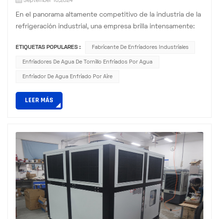
September 10,2024
En el panorama altamente competitivo de la industria de la
refrigeración industrial, una empresa brilla intensamente:
Zillion. El viaje de Zillion comenzó hace varios años con una
ETIQUETAS POPULARES :
Fabricante De Enfriadores Industriales
visión audaz de transformar el espacio de la refrigeración
industrial. Desde sus inicios, la empresa se centró en
Enfriadores De Agua De Tornillo Enfriados Por Agua
formar un equipo de profesionales altamente cualificados
Enfriador De Agua Enfriado Por Aire
con un profundo conocimiento de la tecnología de ...
LEER MÁS