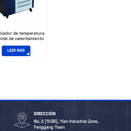
olador de temperatura
olde de calentamiento
de aceite 9KW
LEER MÁS
DIRECCIÓN
No. 2 (103B), Yian Industrial Zone,
Fenggang Town