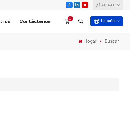
acceso
0
tros
Contáctenos
Español
Hogar
Buscar
English
español
العربية