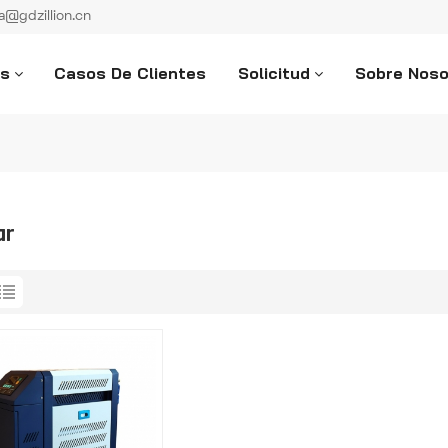
ka@gdzillion.cn
os
Casos De Clientes
Solicitud
Sobre Noso
ar