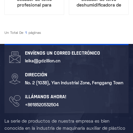
profesional para
deshumidificadora de
procesamiento de plástico
plástico 200 KG
Secado de plástico de
precisión
Un Total De
1
Páginas
ENVÍENOS UN CORREO ELECTRÓNICO
leika@gdzillion.cn
DIRECCIÓN
No. 2 (103B), Yian Industrial Zone, Fenggang Town
¡LLÁMANOS AHORA!
+8618520532504
La serie de productos de nuestra empresa es bien
conocida en la industria de maquinaria auxiliar de plástico