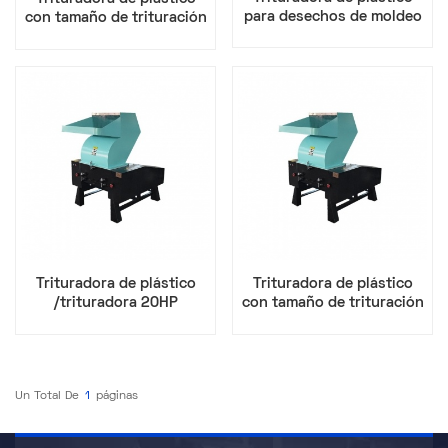
para desechos de moldeo
con tamaño de trituración
por inyección: alta
ajustable: satisface
eficiencia y bajo nivel de
diferentes requisitos de
ruido
producción.
Trituradora de plástico
Trituradora de plástico
/trituradora 20HP
con tamaño de trituración
ajustable: satisface
diferentes requisitos de
producción.
Un Total De
1
Páginas