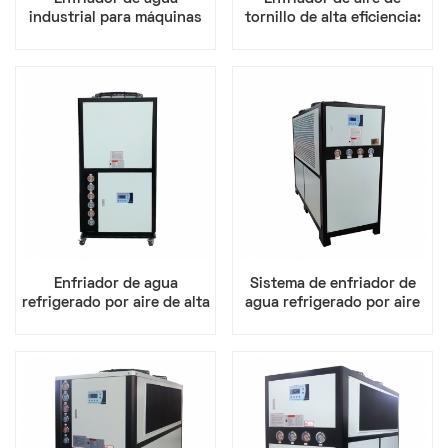
industrial para máquinas
tornillo de alta eficiencia:
enfriadoras
capacidad de 10 a 200
toneladas para procesos
de fabricación
Enfriador de agua
Sistema de enfriador de
refrigerado por aire de alta
agua refrigerado por aire
eficiencia con compresor
industrial para
de espiral para uso
enfriamiento de moldeo
industrial.
por inyección