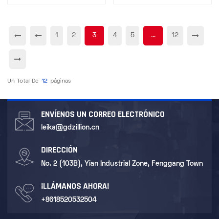
reciclaje
1
2
3
4
5
...
12
Un Total De
12
Páginas
ENVÍENOS UN CORREO ELECTRÓNICO
leika@gdzillion.cn
DIRECCIÓN
No. 2 (103B), Yian Industrial Zone, Fenggang Town
¡LLÁMANOS AHORA!
+8618520532504