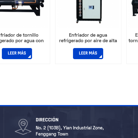
friador de tornillo
Enfriador de agua
E
igerado por agua con
refrigerado por aire de alta
torn
dor de velocidad para
eficiencia con compresor de
o óptimo de la energía
espiral para uso industrial.
refr
LEER MÁS
LEER MÁS
DIRECCIÓN
No. 2 (103B), Yian Industrial Zone,
Fenggang Town