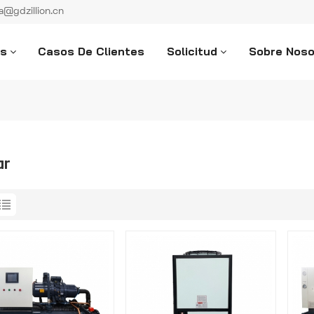
ka@gdzillion.cn
os
Casos De Clientes
Solicitud
Sobre Noso
ar