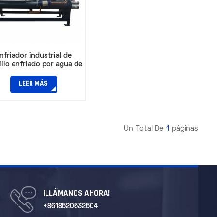
nfriador industrial de
illo enfriado por agua de
40 HP: refrigeración y
igeración por circulación
LEER MÁS
Un Total De
1
Páginas
¡LLÁMANOS AHORA!
+8618520532504