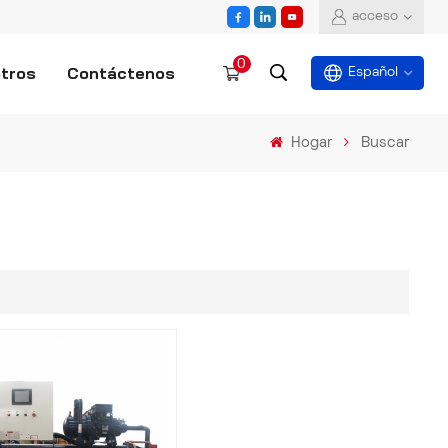
acceso
0
tros
Contáctenos
Español
Hogar
Buscar
English
español
العربية