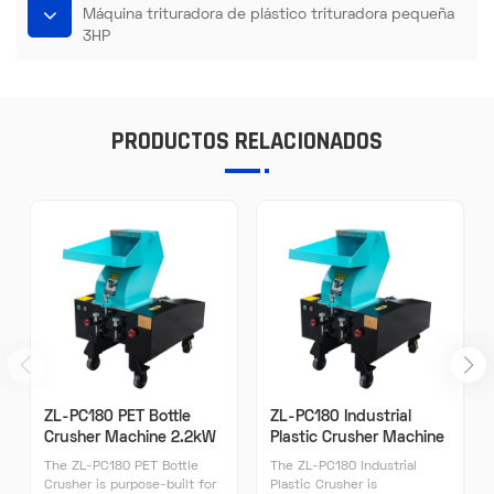
Máquina trituradora de plástico trituradora pequeña
3HP
PRODUCTOS RELACIONADOS
ZL-PC180 PET Bottle
ZL-PC180 Industrial
Crusher Machine 2.2kW
Plastic Crusher Machine
120-150kg/h | ZILLION
2.2kW 120-150kg/h |
The ZL-PC180 PET Bottle
The ZL-PC180 Industrial
ZILLION
Crusher is purpose-built for
Plastic Crusher is