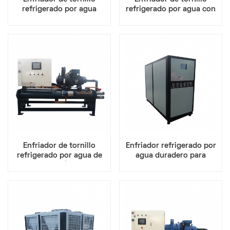
refrigerado por agua
refrigerado por agua con
equipado con tecnología
variador de velocidad para
de compresión avanzada
un uso óptimo de la
energía
Enfriador de tornillo
Enfriador refrigerado por
refrigerado por agua de
agua duradero para
alta eficiencia | Capacidad
refrigeración industrial
de enfriamiento | Ideal
para plantas industriales