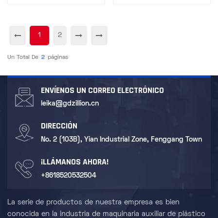
refrigeración por
circulación
1
2
Un Total De
2
Páginas
ENVÍENOS UN CORREO ELECTRÓNICO
leika@gdzillion.cn
DIRECCIÓN
No. 2 (103B), Yian Industrial Zone, Fenggang Town
¡LLÁMANOS AHORA!
+8618520532504
La serie de productos de nuestra empresa es bien
conocida en la industria de maquinaria auxiliar de plástico