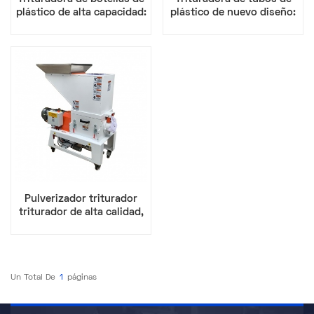
plástico de alta capacidad:
plástico de nuevo diseño:
ideal para plantas de
alta velocidad de
reciclaje
trituración para tubos de
PE/PVC
Pulverizador triturador
triturador de alta calidad,
baja velocidad y bajo ruido
Un Total De
1
Páginas