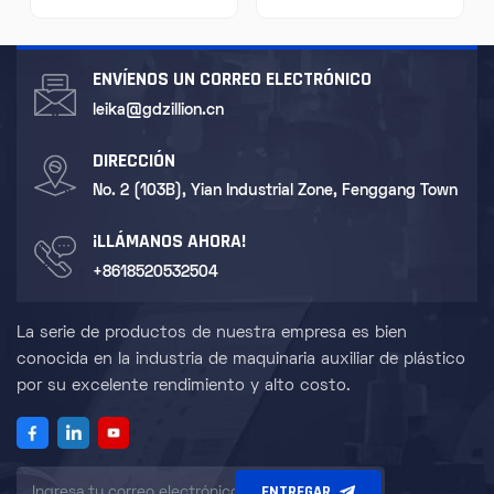
en circulación. Al
industrial u otros líquidos. Su
intercambiar calor entre el
función principal es enfriar
agua caliente y el aire, se
el agua caliente mediante el
reduce la temperatura del
intercambio de calor entre el
ENVÍENOS UN CORREO ELECTRÓNICO
agua, logrando así el uso
agua caliente y el aire para
repetido de agua en
que el agua enfriada pueda
leika@gdzillion.cn
circulación. Las torres de
reciclarse.
enfriamiento de agua se
DIRECCIÓN
utilizan ampliamente en la
producción industrial,
No. 2 (103B), Yian Industrial Zone, Fenggang Town
sistemas de aire
acondicionado y otros
campos, y son de gran
¡LLÁMANOS AHORA!
importancia para ahorrar
+8618520532504
recursos hídricos y reducir
el consumo de energía.
La serie de productos de nuestra empresa es bien
conocida en la industria de maquinaria auxiliar de plástico
por su excelente rendimiento y alto costo.
ENTREGAR